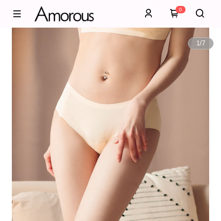
0
1
/
7