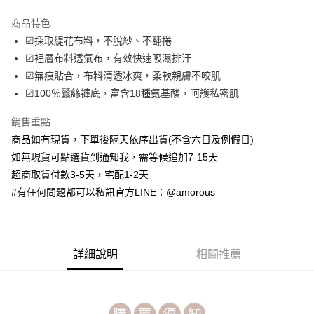
LINE Pay
商品特色
Apple Pay
☑採取緹花布料，不脫紗、不翻捲
☑裡層布料透氣布，有效快速吸濕排汗
街口支付
☑無痕貼合，布料清透冰爽，柔軟親膚不咬肌
ATM付款
☑100％蠶絲褲底，富含18種氨基酸，呵護私密肌
銷售重點
運送方式
商品如有現貨，下單後隔天依序出貨(不含六日及例假日)
全家取貨付款
如無現貨可點選貨到通知我，需等候追加7-15天
每筆NT$70，滿NT$699(含以上)免運費
超商取貨付款3-5天，宅配1-2天
付款後全家取貨
#有任何問題都可以私訊官方LINE：@amorous
每筆NT$70，滿NT$699(含以上)免運費
7-11取貨付款
詳細說明
相關推薦
每筆NT$70，滿NT$699(含以上)免運費
付款後7-11取貨
每筆NT$70，滿NT$699(含以上)免運費