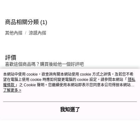
商品相關分類 (1)
其他內搭
涼感內搭
評價
喜歡這個商品嗎？購買後給他一個好評吧
本網站中使用 cookie，欲查詢有關本網站使用 cookie 方式之詳情，及若您不希
望在電腦上使用 cookie 時應如何變更電腦的 cookie 設定，請參閱本網站「
隱私
本分類熱銷
全站排行
權條款
」之 Cookie 聲明。您繼續使用本網站即表示您同意本公司得按本網站使
用條款之 Cookie 聲明使用 cookie。
了解更多 >
熱門標籤
我知道了