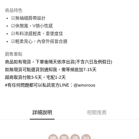
LINE Pay
商品特色
Apple Pay
☑無袖細肩帶設計
☑休閒風，V領小性感
街口支付
☑布料涼感輕柔，垂墜度佳
ATM付款
☑輕柔背心，內穿外搭皆合適
銷售重點
運送方式
商品如有現貨，下單後隔天依序出貨(不含六日及例假日)
全家取貨付款
如無現貨可點選貨到通知我，需等候追加7-15天
每筆NT$70，滿NT$699(含以上)免運費
超商取貨付款3-5天，宅配1-2天
付款後全家取貨
#有任何問題都可以私訊官方LINE：@amorous
每筆NT$70，滿NT$699(含以上)免運費
7-11取貨付款
詳細說明
相關推薦
每筆NT$70，滿NT$699(含以上)免運費
付款後7-11取貨
每筆NT$70，滿NT$699(含以上)免運費