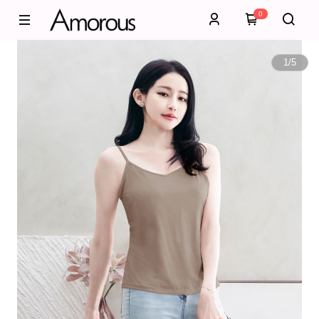
0
1
/
5