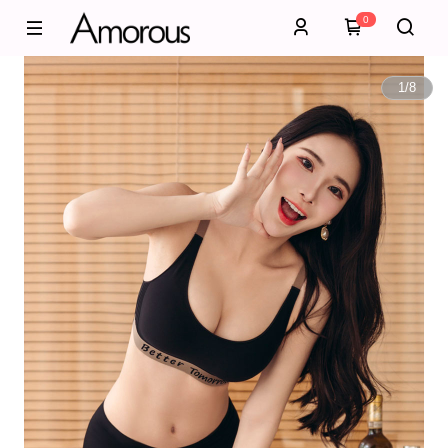
0
1
/
8