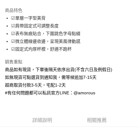
LINE Pay
商品特色
Apple Pay
☑單層一字型美背
☑肩帶固定式可調整長度
街口支付
☑表布無痕貼合，下圍跳色字母點綴
ATM付款
☑微立體線邊收邊，呈現美風律動感
☑固定式均厚杯模，舒適不跑杯
運送方式
銷售重點
全家取貨付款
商品如有現貨，下單後隔天依序出貨(不含六日及例假日)
每筆NT$70，滿NT$699(含以上)免運費
如無現貨可點選貨到通知我，需等候追加7-15天
付款後全家取貨
超商取貨付款3-5天，宅配1-2天
#有任何問題都可以私訊官方LINE：@amorous
每筆NT$70，滿NT$699(含以上)免運費
7-11取貨付款
每筆NT$70，滿NT$699(含以上)免運費
詳細說明
相關推薦
付款後7-11取貨
每筆NT$70，滿NT$699(含以上)免運費