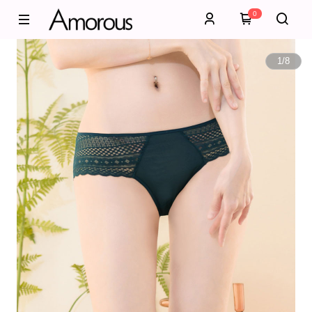
0
1
/
8