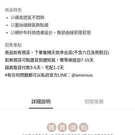
LINE Pay
商品特色
Apple Pay
☑褲底透氣不悶熱
☑蕾絲細緻裝飾點綴
街口支付
☑網紗布料微透膚設計，臀部曲線若隱若現
ATM付款
銷售重點
商品如有現貨，下單後隔天依序出貨(不含六日及例假日)
運送方式
如無現貨可點選貨到通知我，需等候追加7-15天
全家取貨付款
超商取貨付款3-5天，宅配1-2天
每筆NT$70，滿NT$699(含以上)免運費
#有任何問題都可以私訊官方LINE：@amorous
付款後全家取貨
每筆NT$70，滿NT$699(含以上)免運費
7-11取貨付款
詳細說明
相關推薦
每筆NT$70，滿NT$699(含以上)免運費
付款後7-11取貨
每筆NT$70，滿NT$699(含以上)免運費