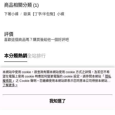
商品相關分類 (1)
下著小褲
歐美【丁字/半包臀】小褲
評價
喜歡這個商品嗎？購買後給他一個好評吧
本分類熱銷
全站排行
本網站中使用 cookie，欲查詢有關本網站使用 cookie 方式之詳情，及若您不希
熱門標籤
望在電腦上使用 cookie 時應如何變更電腦的 cookie 設定，請參閱本網站「
隱私
權條款
」之 Cookie 聲明。您繼續使用本網站即表示您同意本公司得按本網站使
用條款之 Cookie 聲明使用 cookie。
了解更多 >
我知道了