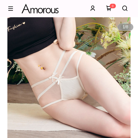
0
1
/
8