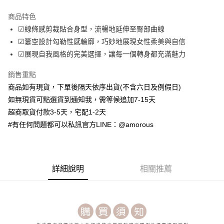
LINE Pay
商品特色
Apple Pay
☑線條感剪裁貼合身型，流暢地延伸至臀部曲線
☑簍空設計勾勒性感輪廓，巧妙地展現女性柔美與自信
街口支付
☑展現自我風格的完美選擇，讓每一個轉身都充滿魅力
ATM付款
銷售重點
商品如有現貨，下單後隔天依序出貨(不含六日及例假日)
運送方式
如無現貨可點選貨到通知我，需等候追加7-15天
全家取貨付款
超商取貨付款3-5天，宅配1-2天
每筆NT$70，滿NT$699(含以上)免運費
#有任何問題都可以私訊官方LINE：@amorous
付款後全家取貨
每筆NT$70，滿NT$699(含以上)免運費
7-11取貨付款
詳細說明
相關推薦
每筆NT$70，滿NT$699(含以上)免運費
付款後7-11取貨
每筆NT$70，滿NT$699(含以上)免運費