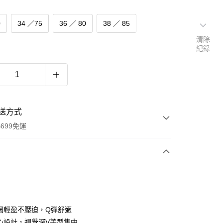
0
34 ／75
36 ／ 80
38 ／ 85
清除
紀錄
送方式
699免運
次付款
付款
圈輕盈不壓迫，Q彈舒適
心設計，視覺深V美型集中