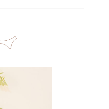
50
大罩美美│大尺碼首選
小胸美人│視覺升級