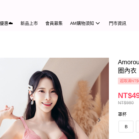
優惠☁️
新品上市
會員募集
AM購物須知
門市資訊
Amo
圈內衣
超取滿NT$
NT$4
NT$980
罩杯
B