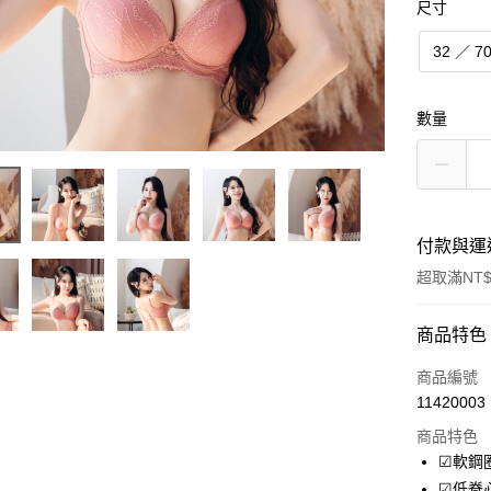
尺寸
32 ／ 7
數量
付款與運
超取滿NT$
付款方式
商品特色
信用卡一
商品編號
11420003
超商取貨
商品特色
LINE Pay
☑軟鋼
☑低脊