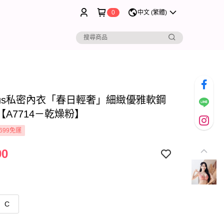
0
中文 (繁體)
rous私密內衣「春日輕奢」細緻優雅軟鋼
【A7714－乾燥粉】
699免運
90
C