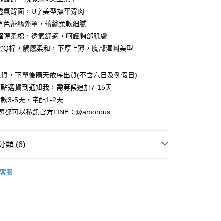
透氣背面，U字美型撫平背肉
單色蕾絲外罩，蕾絲柔軟細膩
超彈柔棉，透氣舒適，呵護胸部肌膚
雲Q棉，觸感柔和，下厚上薄，胸部渾圓美型
貨，下單後隔天依序出貨(不含六日及例假日)
點選貨到通知我，需等候追加7-15天
付款
款3-5天，宅配1-2天
0，滿NT$699(含以上)免運費
都可以私訊官方LINE：@amorous
家取貨
0，滿NT$699(含以上)免運費
類 (6)
付款
軟鋼圈│舒適美胸
0，滿NT$699(含以上)免運費
客服
B罩杯
1取貨
C罩杯
0，滿NT$699(含以上)免運費
調整型機能內衣