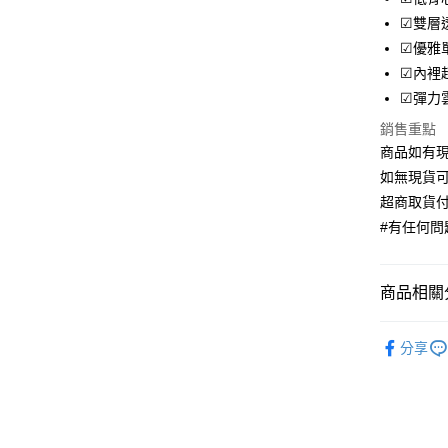
Apple Pay
☑雙層
街口支付
☑優雅
☑內裡
ATM付款
☑彈力
銷售重點
運送方式
商品如有現
如無現貨可
全家取貨
超商取貨付
每筆NT$7
#有任何問題
付款後全
每筆NT$7
商品相關分
7-11取貨
機能內衣
每筆NT$7
分享
罩杯分類
付款後7-1
罩杯分類
每筆NT$7
機能內衣
宅配