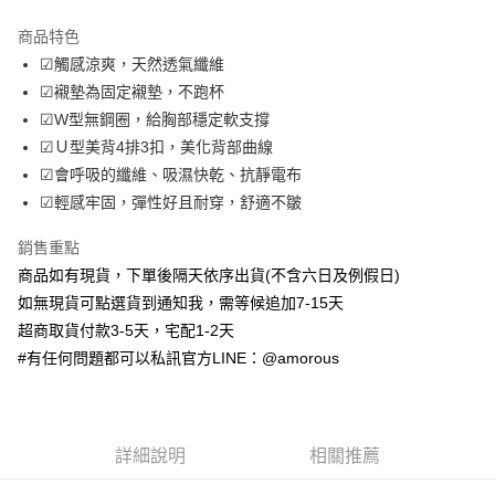
LINE Pay
商品特色
Apple Pay
☑觸感涼爽，天然透氣纖維
☑襯墊為固定襯墊，不跑杯
街口支付
☑W型無鋼圈，給胸部穩定軟支撐
ATM付款
☑Ｕ型美背4排3扣，美化背部曲線
☑會呼吸的纖維、吸濕快乾、抗靜電布
運送方式
☑輕感牢固，彈性好且耐穿，舒適不皺
全家取貨付款
銷售重點
每筆NT$70，滿NT$699(含以上)免運費
商品如有現貨，下單後隔天依序出貨(不含六日及例假日)
付款後全家取貨
如無現貨可點選貨到通知我，需等候追加7-15天
超商取貨付款3-5天，宅配1-2天
每筆NT$70，滿NT$699(含以上)免運費
#有任何問題都可以私訊官方LINE：@amorous
7-11取貨付款
每筆NT$70，滿NT$699(含以上)免運費
付款後7-11取貨
詳細說明
相關推薦
每筆NT$70，滿NT$699(含以上)免運費