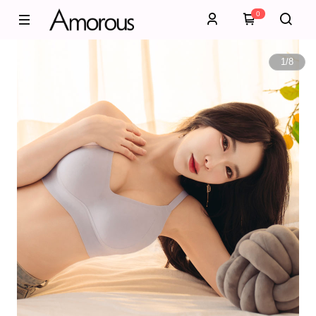
0
1
/
8