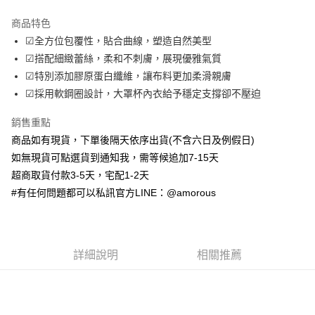
LINE Pay
商品特色
Apple Pay
☑全方位包覆性，貼合曲線，塑造自然美型
☑搭配細緻蕾絲，柔和不刺膚，展現優雅氣質
街口支付
☑特別添加膠原蛋白纖維，讓布料更加柔滑親膚
ATM付款
☑採用軟鋼圈設計，大罩杯內衣給予穩定支撐卻不壓迫
銷售重點
運送方式
商品如有現貨，下單後隔天依序出貨(不含六日及例假日)
全家取貨付款
如無現貨可點選貨到通知我，需等候追加7-15天
每筆NT$70，滿NT$699(含以上)免運費
超商取貨付款3-5天，宅配1-2天
付款後全家取貨
#有任何問題都可以私訊官方LINE：@amorous
每筆NT$70，滿NT$699(含以上)免運費
7-11取貨付款
詳細說明
相關推薦
每筆NT$70，滿NT$699(含以上)免運費
付款後7-11取貨
每筆NT$70，滿NT$699(含以上)免運費