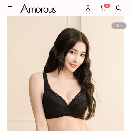
0
1
/
8