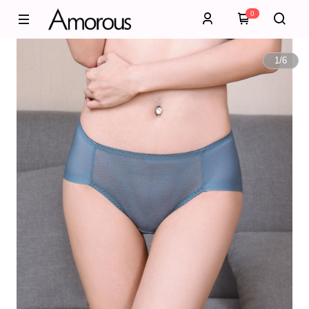
0
1
/
6