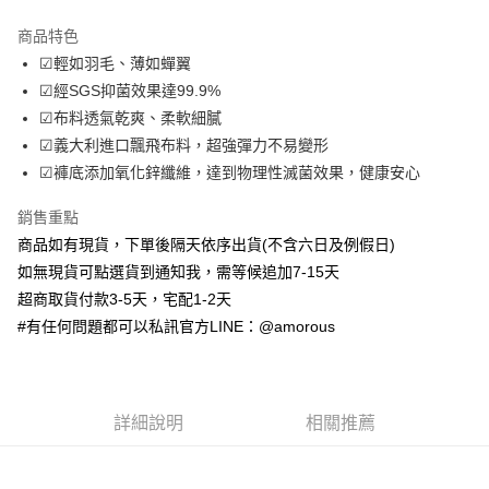
LINE Pay
商品特色
Apple Pay
☑輕如羽毛、薄如蟬翼
☑經SGS抑菌效果達99.9%
街口支付
☑布料透氣乾爽、柔軟細膩
ATM付款
☑義大利進口飄飛布料，超強彈力不易變形
☑褲底添加氧化鋅纖維，達到物理性滅菌效果，健康安心
運送方式
銷售重點
全家取貨付款
商品如有現貨，下單後隔天依序出貨(不含六日及例假日)
每筆NT$70，滿NT$699(含以上)免運費
如無現貨可點選貨到通知我，需等候追加7-15天
付款後全家取貨
超商取貨付款3-5天，宅配1-2天
#有任何問題都可以私訊官方LINE：@amorous
每筆NT$70，滿NT$699(含以上)免運費
7-11取貨付款
每筆NT$70，滿NT$699(含以上)免運費
詳細說明
相關推薦
付款後7-11取貨
每筆NT$70，滿NT$699(含以上)免運費