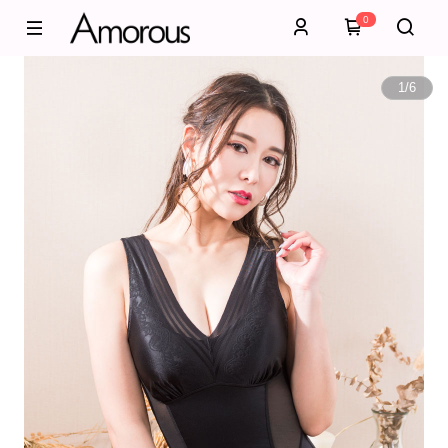
0
1
/
6