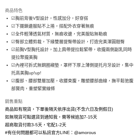
LINE Pay
商品特色
Apple Pay
☑胸前背後V型設計，性感加分，好穿搭
☑下擺鎖邊服貼不上捲，搭配外衣穿著無痕
街口支付
☑全件輕薄透氣材質，無痕收邊，完美服貼無勒痕
ATM付款
☑臀部立體剪裁，下緣雙層提臀帶設計，打造完美渾圓翹臀
☑前胸V型胸托設計，加上肩帶提拉鬆緊帶，收攏兩側副乳同時
運送方式
提拉聚攏美胸
☑內裡可拆式無鋼圈襯墊，罩杯下厚上薄側提托月牙設計，集中
全家取貨付款
托高美胸up!up!
每筆NT$70，滿NT$699(含以上)免運費
☑腹部、腰部雙層加壓，收腰束腹，雕塑腰部曲線，撫平鬆弛腹
付款後全家取貨
部贅肉，重塑緊實線條
每筆NT$70，滿NT$699(含以上)免運費
銷售重點
7-11取貨付款
商品如有現貨，下單後隔天依序出貨(不含六日及例假日)
每筆NT$70，滿NT$699(含以上)免運費
如無現貨可點選貨到通知我，需等候追加7-15天
超商取貨付款3-5天，宅配1-2天
付款後7-11取貨
#有任何問題都可以私訊官方LINE：@amorous
每筆NT$70，滿NT$699(含以上)免運費