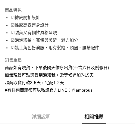
LINE Pay
商品特色
Apple Pay
☑褲底開扣設計
☑性感高衩連身設計
街口支付
☑甜美又有個性風格呈現
ATM付款
☑泡泡短袖、寬領與美背，魅力加分
☑護士角色扮演服，附有髮箍、頸圈、腰帶配件
運送方式
銷售重點
全家取貨付款
商品如有現貨，下單後隔天依序出貨(不含六日及例假日)
每筆NT$70，滿NT$699(含以上)免運費
如無現貨可點選貨到通知我，需等候追加7-15天
付款後全家取貨
超商取貨付款3-5天，宅配1-2天
#有任何問題都可以私訊官方LINE：@amorous
每筆NT$70，滿NT$699(含以上)免運費
7-11取貨付款
每筆NT$70，滿NT$699(含以上)免運費
詳細說明
相關推薦
付款後7-11取貨
每筆NT$70，滿NT$699(含以上)免運費