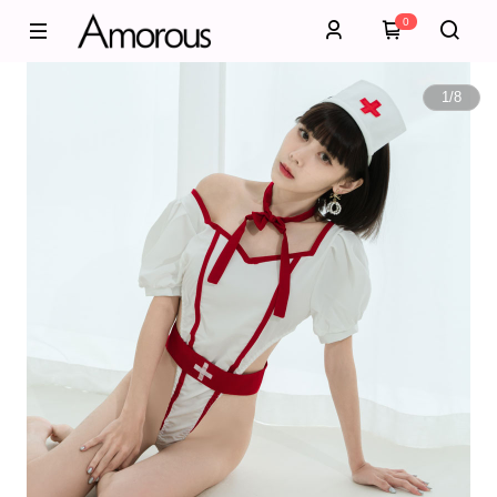
0
1
/
8