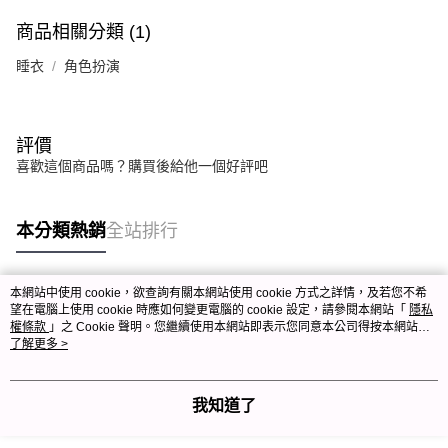
商品相關分類 (1)
睡衣
角色扮演
評價
喜歡這個商品嗎？購買後給他一個好評吧
本分類熱銷
全站排行
本網站中使用 cookie，欲查詢有關本網站使用 cookie 方式之詳情，及若您不希
熱門標籤
望在電腦上使用 cookie 時應如何變更電腦的 cookie 設定，請參閱本網站「
隱私
權條款
」之 Cookie 聲明。您繼續使用本網站即表示您同意本公司得按本網站使
用條款之 Cookie 聲明使用 cookie。
了解更多 >
我知道了