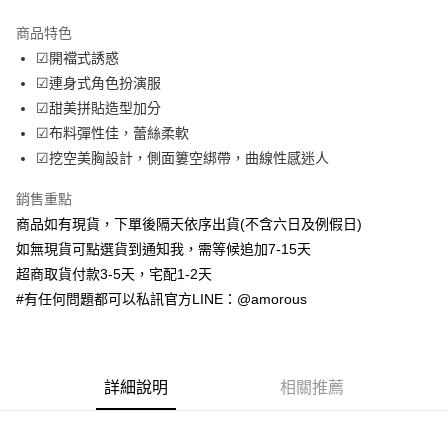
LINE Pay
商品特色
Apple Pay
☑開襠式誘惑
☑連身式角色扮演服
街口支付
☑甜美拼貼造型加分
ATM付款
☑布料彈性佳，蕾絲柔軟
☑挖空美胸設計，側面簍空綁帶，曲線性感迷人
運送方式
銷售重點
全家取貨付款
商品如有現貨，下單後隔天依序出貨(不含六日及例假日)
每筆NT$70，滿NT$699(含以上)免運費
如無現貨可點選貨到通知我，需等候追加7-15天
付款後全家取貨
超商取貨付款3-5天，宅配1-2天
#有任何問題都可以私訊官方LINE：@amorous
每筆NT$70，滿NT$699(含以上)免運費
7-11取貨付款
每筆NT$70，滿NT$699(含以上)免運費
詳細說明
相關推薦
付款後7-11取貨
每筆NT$70，滿NT$699(含以上)免運費