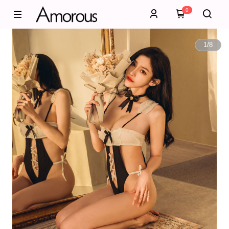
0
1
/
8