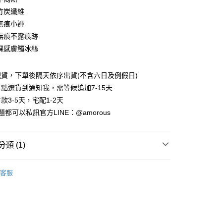
竹炭纖維
無痕小褲
無痕不露痕跡
裸感膚觸冰絲
貨，下單後隔天依序出貨(不含六日及例假日)
點選貨到通知我，需等候追加7-15天
付款
款3-5天，宅配1-2天
0，滿NT$699(含以上)免運費
都可以私訊官方LINE：@amorous
家取貨
0，滿NT$699(含以上)免運費
類 (1)
付款
內衣配褲
0，滿NT$699(含以上)免運費
客服
1取貨
0，滿NT$699(含以上)免運費