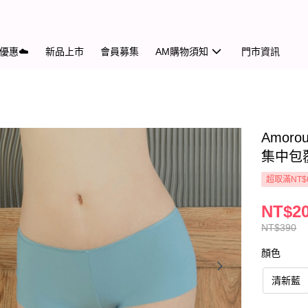
優惠☁️
新品上市
會員募集
AM購物須知
門市資訊
Amo
集中包
超取滿NT$
NT$2
NT$390
顏色
清新藍