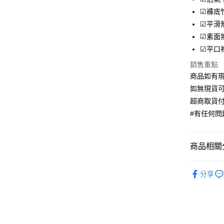
Apple Pay
☑褲底
街口支付
☑平滑
☑素面
ATM付款
☑平口
銷售重點
運送方式
商品如有現
如無現貨可
全家取貨
超商取貨付
每筆NT$7
#有任何問題
付款後全
每筆NT$7
商品相關分
7-11取貨
下著小褲
每筆NT$7
分享
付款後7-1
每筆NT$7
宅配