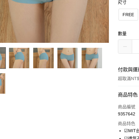
尺寸
FREE
數量
付款與運
超取滿NT$
付款方式
商品特色
信用卡一
商品編號
9357642
超商取貨
商品特色
LINE Pay
☑MIT
☑透氣