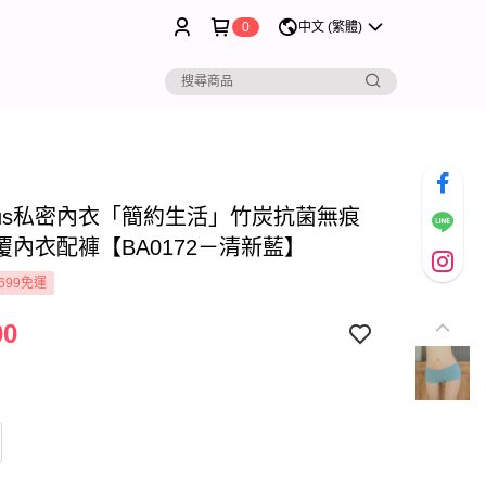
0
中文 (繁體)
rous私密內衣「簡約生活」竹炭抗菌無痕
覆內衣配褲【BA0172－清新藍】
699免運
00