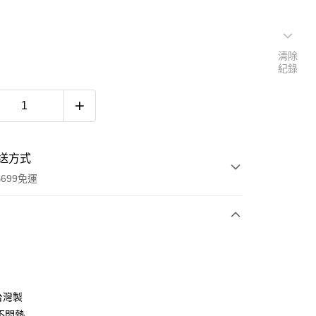
清除
紀錄
送方式
699免運
次付款
付款
台灣製
不悶熱