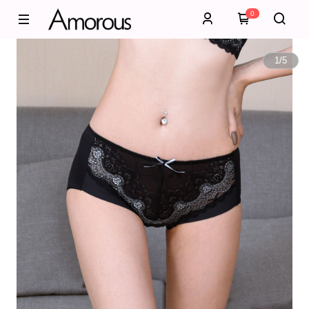
0
1
/
5