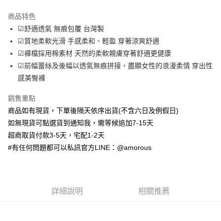
LINE Pay
商品特色
Apple Pay
☑舒適透氣 無痕包覆 台灣製
☑質地柔軟光滑 手感柔和、輕盈 穿著涼爽舒適
街口支付
☑褲檔採用棉素材 天然的柔軟親膚穿著舒適更健康
ATM付款
☑前幅蕾絲及後幅以透氣無痕拼接，盡顯女性的浪漫柔情 穿出性
感美臀褲
運送方式
銷售重點
全家取貨付款
商品如有現貨，下單後隔天依序出貨(不含六日及例假日)
每筆NT$70，滿NT$699(含以上)免運費
如無現貨可點選貨到通知我，需等候追加7-15天
付款後全家取貨
超商取貨付款3-5天，宅配1-2天
#有任何問題都可以私訊官方LINE：@amorous
每筆NT$70，滿NT$699(含以上)免運費
7-11取貨付款
每筆NT$70，滿NT$699(含以上)免運費
詳細說明
相關推薦
付款後7-11取貨
每筆NT$70，滿NT$699(含以上)免運費