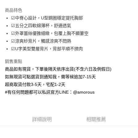
LINE Pay
商品特色
Apple Pay
☑中脊心設計，U型鋼圈穩定提托胸部
☑五分之四軟綿薄杯，舒適透氣
街口支付
☑外罩蕾絲優雅細緻，包覆上胸不顯簍空
ATM付款
☑涼爽紗背片，觸感涼爽不悶熱
☑U字美型雙層背片，背部平順不擠肉
運送方式
銷售重點
全家取貨付款
商品如有現貨，下單後隔天依序出貨(不含六日及例假日)
每筆NT$70，滿NT$699(含以上)免運費
如無現貨可點選貨到通知我，需等候追加7-15天
付款後全家取貨
超商取貨付款3-5天，宅配1-2天
#有任何問題都可以私訊官方LINE：@amorous
每筆NT$70，滿NT$699(含以上)免運費
7-11取貨付款
每筆NT$70，滿NT$699(含以上)免運費
詳細說明
相關推薦
付款後7-11取貨
每筆NT$70，滿NT$699(含以上)免運費