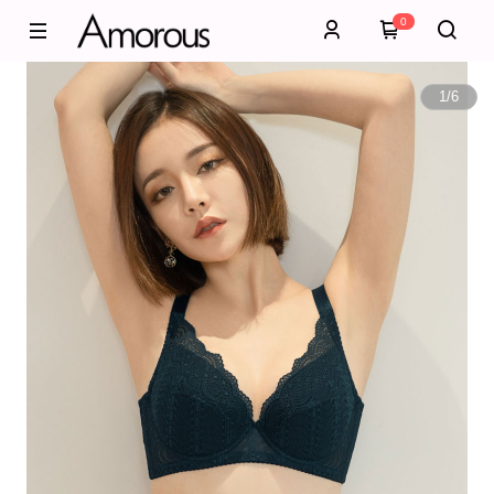
0
1
/
6