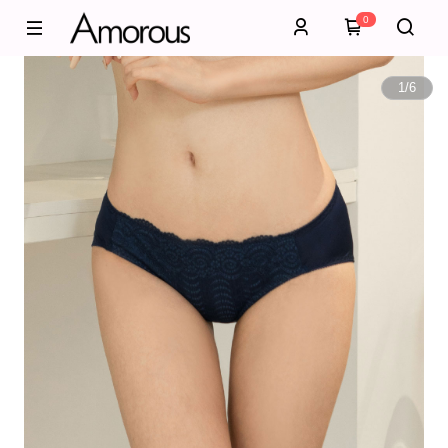
0
1
/
6