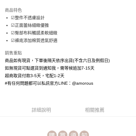
LINE Pay
商品特色
Apple Pay
☑整件不透膚設計
☑正面蕾絲細緻優雅
街口支付
☑臀部布料觸感柔軟細緻
ATM付款
☑褲底添加棉質透氣舒適
銷售重點
運送方式
商品如有現貨，下單後隔天依序出貨(不含六日及例假日)
全家取貨付款
如無現貨可點選貨到通知我，需等候追加7-15天
每筆NT$70，滿NT$699(含以上)免運費
超商取貨付款3-5天，宅配1-2天
付款後全家取貨
#有任何問題都可以私訊官方LINE：@amorous
每筆NT$70，滿NT$699(含以上)免運費
7-11取貨付款
詳細說明
相關推薦
每筆NT$70，滿NT$699(含以上)免運費
付款後7-11取貨
每筆NT$70，滿NT$699(含以上)免運費