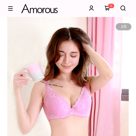
0
1
/
8