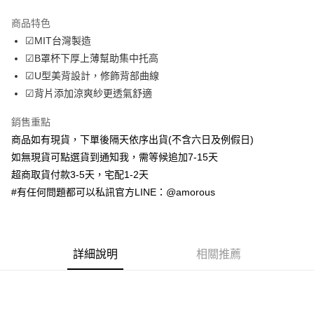
LINE Pay
商品特色
Apple Pay
☑MIT台灣製造
☑B罩杯下厚上薄幫助集中托高
街口支付
☑U型美背設計，修飾背部曲線
ATM付款
☑背片添加涼爽紗更透氣舒適
銷售重點
運送方式
商品如有現貨，下單後隔天依序出貨(不含六日及例假日)
全家取貨付款
如無現貨可點選貨到通知我，需等候追加7-15天
每筆NT$70，滿NT$699(含以上)免運費
超商取貨付款3-5天，宅配1-2天
付款後全家取貨
#有任何問題都可以私訊官方LINE：@amorous
每筆NT$70，滿NT$699(含以上)免運費
7-11取貨付款
詳細說明
相關推薦
每筆NT$70，滿NT$699(含以上)免運費
付款後7-11取貨
每筆NT$70，滿NT$699(含以上)免運費