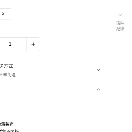
XL
清除
紀錄
送方式
699免運
次付款
付款
台灣製造
透氣不悶熱