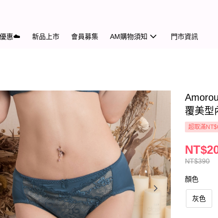
優惠☁️
新品上市
會員募集
AM購物須知
門市資訊
Amo
覆美型
超取滿NT$
NT$2
NT$390
顏色
灰色