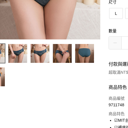
尺寸
L
數量
付款與運
超取滿NT$
付款方式
商品特色
信用卡一
商品編號
9711748
超商取貨
商品特色
LINE Pay
☑MIT
☑褲底