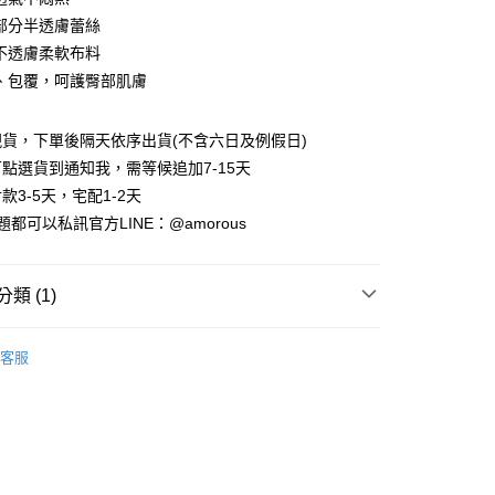
部分半透膚蕾絲
不透膚柔軟布料
、包覆，呵護臀部肌膚
貨，下單後隔天依序出貨(不含六日及例假日)
點選貨到通知我，需等候追加7-15天
款3-5天，宅配1-2天
付款
都可以私訊官方LINE：@amorous
0，滿NT$699(含以上)免運費
家取貨
類 (1)
0，滿NT$699(含以上)免運費
內衣配褲
付款
客服
0，滿NT$699(含以上)免運費
1取貨
0，滿NT$699(含以上)免運費