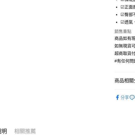
Apple Pay
☑正面
街口支付
☑臀部
☑透氣
ATM付款
銷售重點
商品如有現
運送方式
如無現貨可
超商取貨付
全家取貨
#有任何問題
每筆NT$7
付款後全
商品相關分
每筆NT$7
下著小褲
7-11取貨
分享
每筆NT$7
付款後7-1
每筆NT$7
說明
相關推薦
宅配