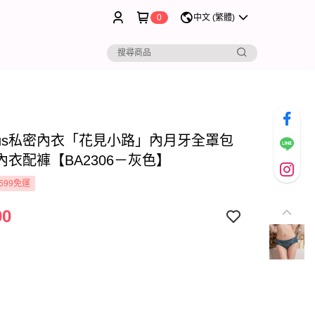
0
中文 (繁體)
rous私密內衣「花見小路」內月牙全罩包
內衣配褲【BA2306－灰色】
699免運
00