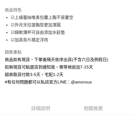
LINE Pay
商品特色
Apple Pay
☑上緣蕾絲唯美包覆上胸不易簍空
☑外月牙拉提胸型更加渾圓
街口支付
☑綿軟薄杯可自由添加水餃墊
ATM付款
☑加高背片穩定浮肉
銷售重點
運送方式
商品如有現貨，下單後隔天依序出貨(不含六日及例假日)
全家取貨付款
如無現貨可點選貨到通知我，需等候追加7-15天
每筆NT$70，滿NT$699(含以上)免運費
超商取貨付款3-5天，宅配1-2天
付款後全家取貨
#有任何問題都可以私訊官方LINE：@amorous
每筆NT$70，滿NT$699(含以上)免運費
7-11取貨付款
詳細說明
相關推薦
每筆NT$70，滿NT$699(含以上)免運費
付款後7-11取貨
每筆NT$70，滿NT$699(含以上)免運費