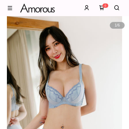
0
1
/
6