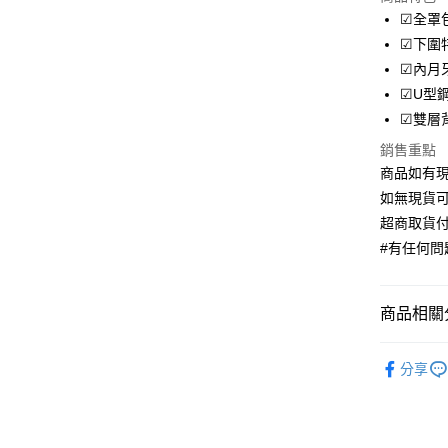
LINE Pay
☑全罩
☑下圍
Apple Pay
☑內月
街口支付
☑U型
☑雙層
ATM付款
銷售重點
商品如有現
運送方式
如無現貨可
超商取貨付
全家取貨
#有任何問題
每筆NT$7
付款後全
商品相關分
每筆NT$7
機能內衣
7-11取貨
分享
每筆NT$7
罩杯分類
付款後7-1
罩杯分類
每筆NT$7