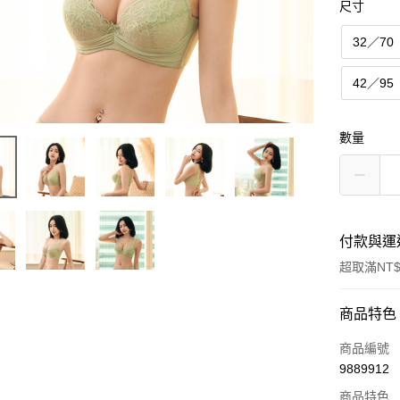
尺寸
32／70
42／95
數量
付款與運
超取滿NT$
付款方式
商品特色
信用卡一
商品編號
9889912
超商取貨
商品特色