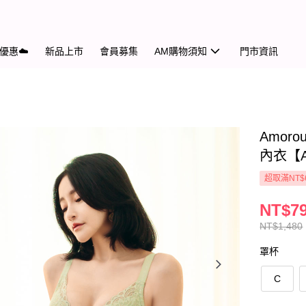
優惠☁️
新品上市
會員募集
AM購物須知
門市資訊
Amo
內衣【A
超取滿NT$
NT$7
NT$1,480
罩杯
C