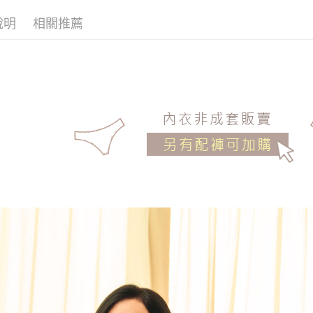
罩杯分類
說明
相關推薦
宅配
罩杯分類
每筆NT$1
罩杯分類
罩杯分類
機能內衣
▸ 全罩式