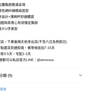
包覆胸部飽滿呈現
特色網紗蝴蝶結造型
牙設計+薄棉杯舒適體感
鋼圈與高脊心有效穩定胸部
背片U字美型
貨，下單後隔天依序出貨(不含六日及例假日)
點選貨到通知我，需等候追加7-15天
款3-5天，宅配1-2天
付款
都可以私訊官方LINE：@amorous
0，滿NT$699(含以上)免運費
家取貨
類 (9)
0，滿NT$699(含以上)免運費
調整型機能內衣
付款
客服
0，滿NT$699(含以上)免運費
C罩杯
1取貨
D罩杯
0，滿NT$699(含以上)免運費