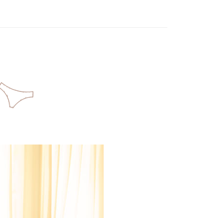
E罩杯
F罩杯
50
G罩杯
H罩杯
大罩美美│大尺碼首選
包覆│副乳OUT