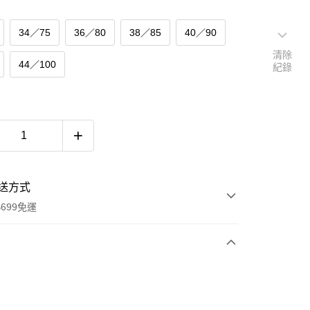
34／75
36／80
38／85
40／90
清除
44／100
紀錄
送方式
699免運
次付款
付款