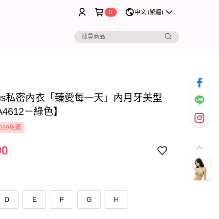
0
中文 (繁體)
rous私密內衣「臻愛每一天」內月牙美型
4612－綠色】
699免運
90
D
E
F
G
H